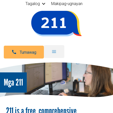
Tagalog
Makipag-ugnayan
Tumawag
Mga 211
211 is a free, comprehensive