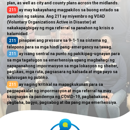
plan, as well as city and county plans across the midlands.
211
ay may kakayahang magpakilos sa buong estado sa
panahon ng sakuna. Ang 211 ay miyembro ng VOAD
(Voluntary Organizations Active in Disaster) at
nakakapagbigay ng mga referral sa panahon ng krisis o
kalamidad.
211
pinapawi ang pressure sa 9-1-1 na sistema ng
telepono para sa mga hindi pang-emergency na tawag.
211
ay isang sentral na punto ng pakikipag-ugnayan para
sa mga tagatugon sa emerhensiya upang magbahagi ng
napapanahong impormasyon sa mga lokasyon ng shelter,
paglikas, mga ruta, pagsasara ng kalsada at mga payo sa
kalusugan ng publiko.
211
ay naging kritikal na mapagkukunan para sa
pagpapakalat ng impormasyon at mga referral na may
kaugnayan sa pandemya ng COVID-19, pagbabakuna,
pagbaha, bagyo, pagsabog at iba pang mga emerhensiya.