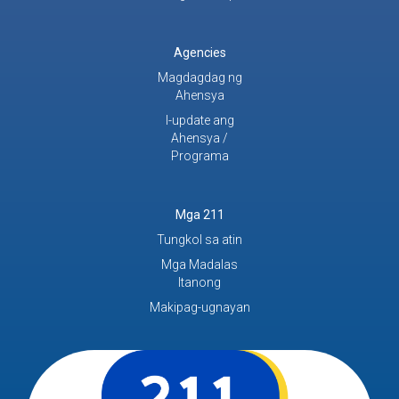
Agencies
Magdagdag ng
Ahensya
I-update ang
Ahensya /
Programa
Mga 211
Tungkol sa atin
Mga Madalas
Itanong
Makipag-ugnayan