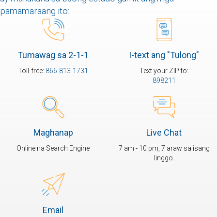
pamamaraang ito:
Tumawag sa 2-1-1
I-text ang "Tulong"
Toll-free:
866-813-1731
Text your ZIP to:
898211
Maghanap
Live Chat
Online na Search Engine
7 am - 10 pm, 7 araw sa isang
linggo.
Email