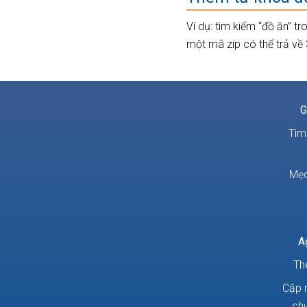
Ví dụ: tìm kiếm “đồ ăn” 
một mã zip có thể trả về 
G
Tìm
Mẹo
A
Th
Cập n
chư