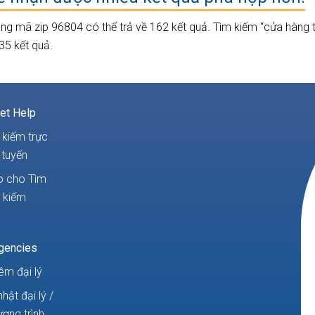
trong mã zip 96804 có thể trả về 162 kết quả. Tìm kiếm “cửa hàng
35 kết quả.
et Help
 kiếm trực
tuyến
 cho Tìm
kiếm
gencies
êm đại lý
hật đại lý /
ơng trình