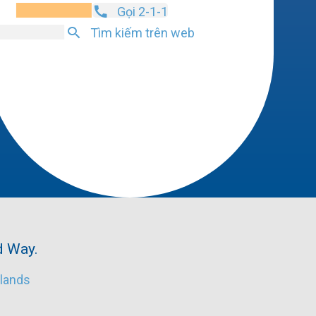
Gọi 2-1-1
Tìm kiếm trên web
d Way.
dlands