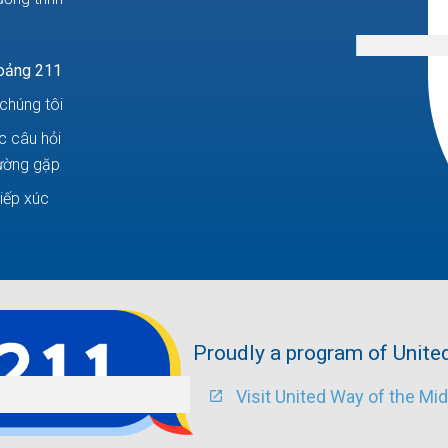
oảng 211
chúng tôi
c câu hỏi
ường gặp
iếp xúc
Proudly a program of Unite
Visit United Way of the Mi