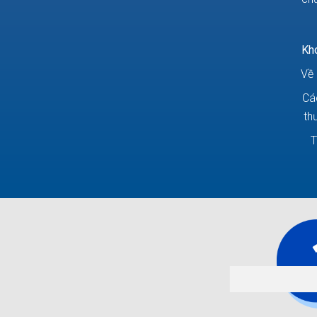
Kh
Về 
Cá
th
T